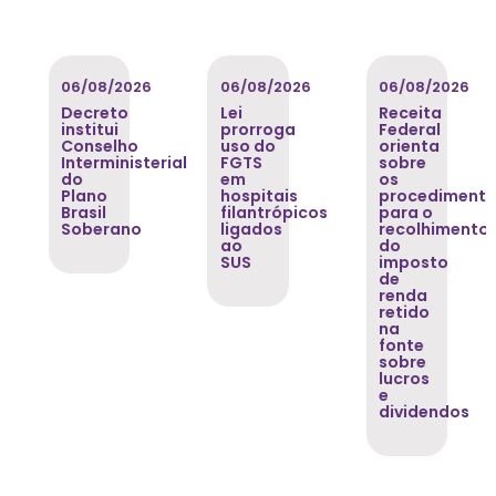
06/08/2026
06/08/2026
06/08/2026
Decreto
Lei
Receita
institui
prorroga
Federal
Conselho
uso do
orienta
Interministerial
FGTS
sobre
o
do
em
os
Plano
hospitais
procediment
Brasil
filantrópicos
para o
Soberano
ligados
recolhimento
ao
do
SUS
imposto
de
renda
retido
na
fonte
sobre
lucros
e
dividendos